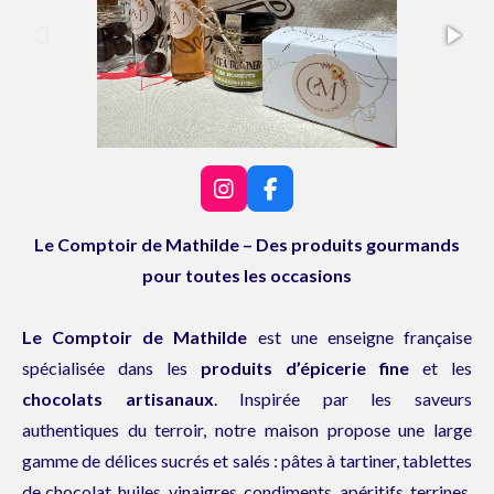
I
F
n
a
s
c
Le Comptoir de Mathilde – Des produits gourmands
t
e
pour toutes les occasions
a
b
g
o
r
o
Le Comptoir de Mathilde
est une enseigne française
a
k
m
spécialisée dans les
produits d’épicerie fine
et les
chocolats artisanaux
. Inspirée par les saveurs
authentiques du terroir, notre maison propose une large
gamme de délices sucrés et salés : pâtes à tartiner, tablettes
de chocolat, huiles, vinaigres, condiments, apéritifs, terrines,