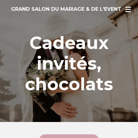
Passer
GRAND SALON DU MARIAGE & DE L'
E
VENT
au
contenu
principal
Cadeaux
invités,
chocolats