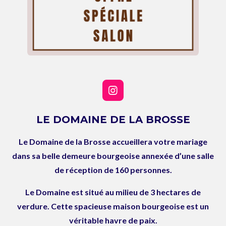
I
n
s
LE DOMAINE DE LA BROSSE
t
a
Le Domaine de la Brosse accueillera votre mariage
g
r
dans sa belle demeure bourgeoise annexée d’une salle
a
de réception de 160 personnes.
m
Le Domaine est situé au milieu de 3 hectares de
verdure. Cette spacieuse maison bourgeoise est un
véritable havre de paix.