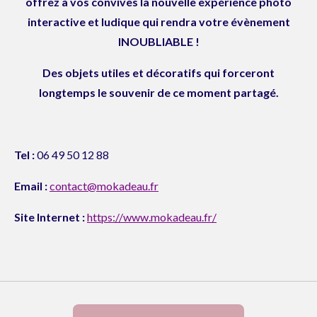
offrez à vos convives la nouvelle expérience photo
a
interactive et ludique qui rendra votre évènement
m
INOUBLIABLE !
Des objets utiles et décoratifs qui forceront
longtemps le souvenir de ce moment partagé.
Tel :
06 49 50 12 88
Email :
contact@mokadeau.fr
Site Internet :
https://www.mokadeau.fr/