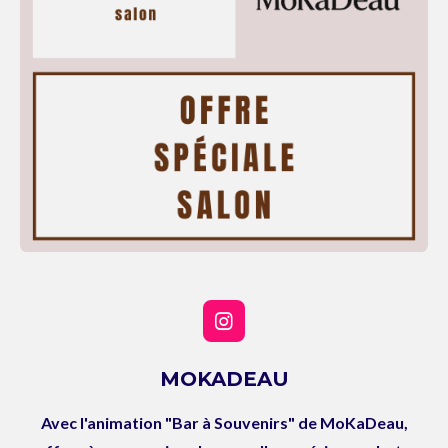
I
n
s
MOKADEAU
t
a
Avec l'animation "Bar à Souvenirs" de MoKaDeau,
g
r