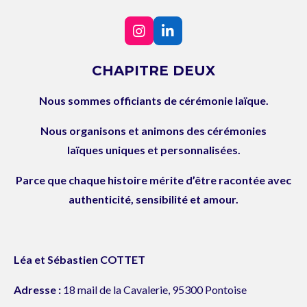
I
L
n
i
s
n
CHAPITRE DEUX
t
k
a
e
Nous sommes officiants de cérémonie laïque.
g
d
r
I
a
n
Nous organisons et animons des cérémonies
m
laïques
uniques et personnalisées.
Parce que chaque histoire mérite d’être racontée avec
authenticité, sensibilité et amour.
Léa et Sébastien COTTET
Adresse :
18 mail de la Cavalerie, 95300 Pontoise