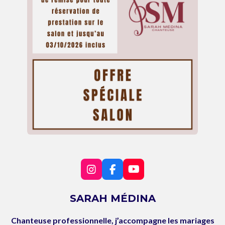
I
F
Y
n
a
o
s
c
u
SARAH MÉDINA
t
e
T
a
b
u
Chanteuse professionnelle, j’accompagne les mariages
g
o
b