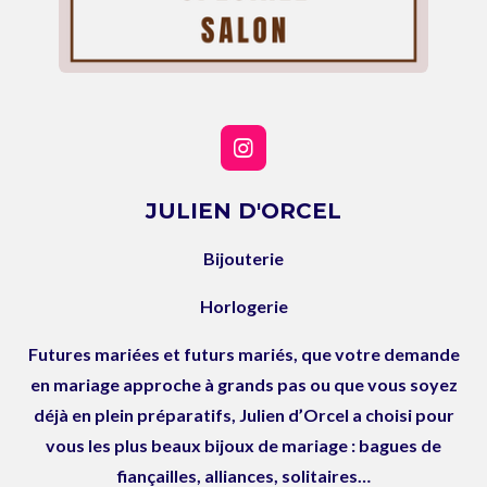
I
n
s
JULIEN D'ORCEL
t
a
Bijouterie
g
r
a
Horlogerie
m
Futures mariées et futurs mariés, que votre demande
en mariage approche à grands pas ou que vous soyez
déjà en plein préparatifs, Julien d’Orcel a choisi pour
vous les plus beaux bijoux de mariage : bagues de
fiançailles, alliances, solitaires…