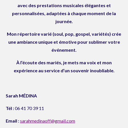
r
o
e
avec des prestations musicales élégantes et
a
k
personnalisées, adaptées à chaque moment de la
m
journée.
Mon répertoire varié (soul, pop, gospel, variétés) crée
une ambiance unique et émotive pour sublimer votre
événement.
À l’écoute des mariés, je mets ma voix et mon
expérience au service d’un souvenir inoubliable.
Sarah
MÉDINA
Tél :
06 41 70 39 11
Email :
sarahmedinaoff@gmail.com