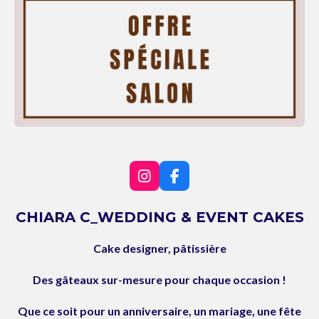
I
F
n
a
s
c
CHIARA C_WEDDING & EVENT CAKES
t
e
a
b
Cake designer, pâtissière
g
o
r
o
a
k
Des gâteaux sur-mesure pour chaque occasion !
m
Que ce soit pour un anniversaire, un mariage, une fête