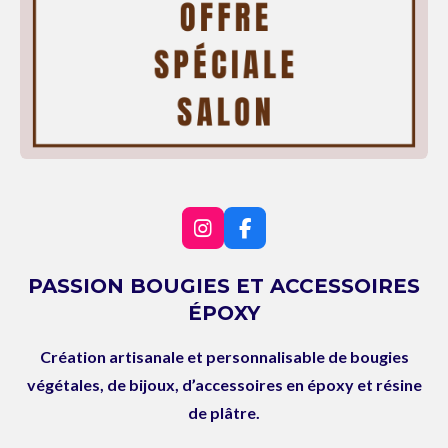
I
F
n
a
s
c
PASSION BOUGIES ET ACCESSOIRES
t
e
ÉPOXY
a
b
g
o
r
o
Création artisanale et personnalisable de bougies
a
k
végétales, de bijoux, d’accessoires en époxy et résine
m
de plâtre.