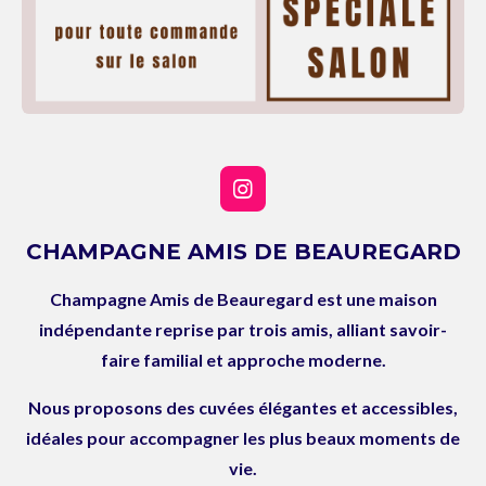
I
n
s
CHAMPAGNE AMIS DE BEAUREGARD
t
a
Champagne Amis de Beauregard est une maison
g
r
indépendante reprise par trois amis, alliant savoir-
a
faire familial et approche moderne.
m
Nous proposons des cuvées élégantes et accessibles,
idéales pour accompagner les plus beaux moments de
vie.