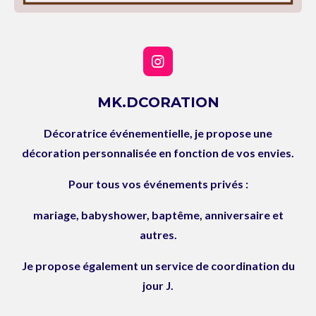
I
n
s
MK.DCORATION
t
a
Décoratrice événementielle, je propose une
g
r
décoration personnalisée en fonction de vos envies.
a
m
Pour tous vos événements privés :
mariage, babyshower, baptême, anniversaire et
autres.
Je propose également un service de coordination du
jour J.