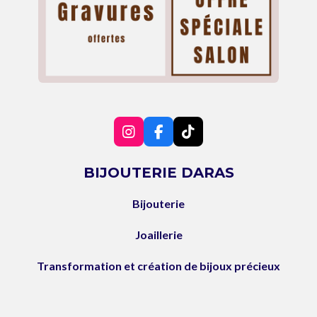
I
F
T
n
a
i
s
c
k
BIJOUTERIE DARAS
t
e
T
a
b
o
Bijouterie
g
o
k
r
o
a
k
Joaillerie
m
Transformation et création de bijoux précieux