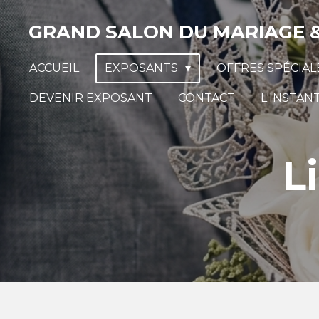
Passer
GRAND SALON DU MARIAGE & 
au
contenu
ACCUEIL
EXPOSANTS
OFFRES SPÉCIA
principal
DEVENIR EXPOSANT
CONTACT
L'INSTAN
L