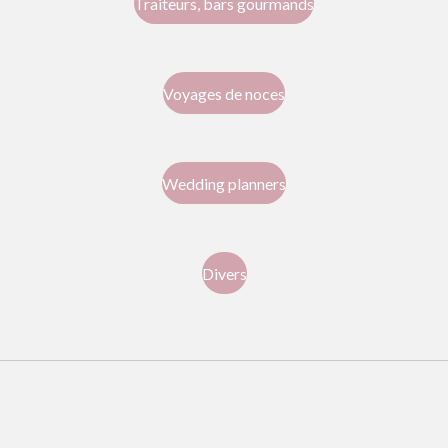
Traiteurs, bars gourmands
Voyages de noces
Wedding planners
Divers