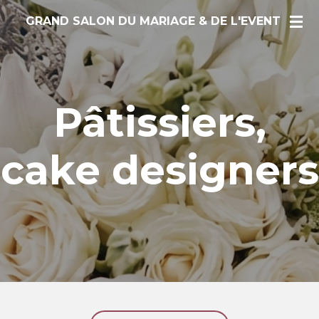
Passer
GRAND SALON DU MARIAGE & DE L'
E
VENT
au
contenu
principal
Pâtissiers,
cake designers