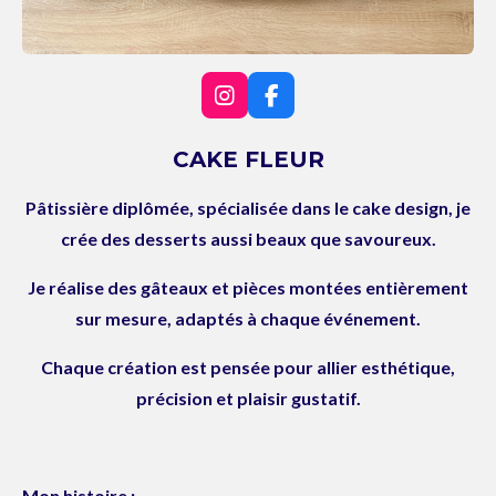
I
F
n
a
s
c
CAKE FLEUR
t
e
a
b
Pâtissière diplômée, spécialisée dans le cake design, je
g
o
r
o
crée des desserts aussi beaux que savoureux.
a
k
m
Je réalise des gâteaux et pièces montées entièrement
sur mesure, adaptés à chaque événement.
Chaque création est pensée pour allier esthétique,
précision et plaisir gustatif.
Mon histoire :