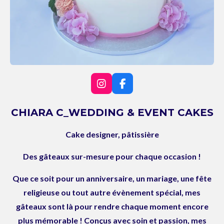
I
F
n
a
s
c
CHIARA C_WEDDING & EVENT CAKES
t
e
a
b
Cake designer, pâtissière
g
o
r
o
a
k
Des gâteaux sur-mesure pour chaque occasion !
m
Que ce soit pour un anniversaire, un mariage, une fête
religieuse ou tout autre évènement spécial, mes
gâteaux sont là pour rendre chaque moment encore
plus mémorable ! Conçus avec soin et passion, mes