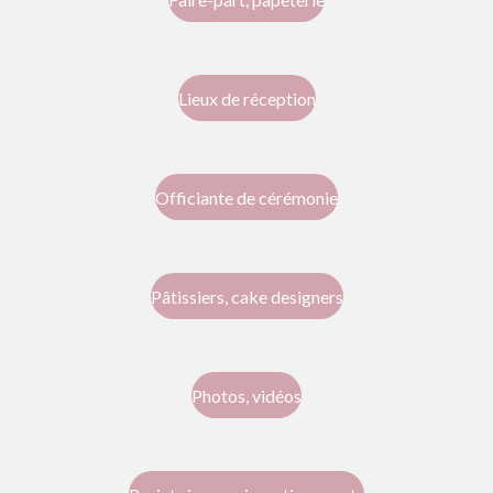
Lieux de réception
Officiante de cérémonie
Pâtissiers, cake designers
Photos, vidéos