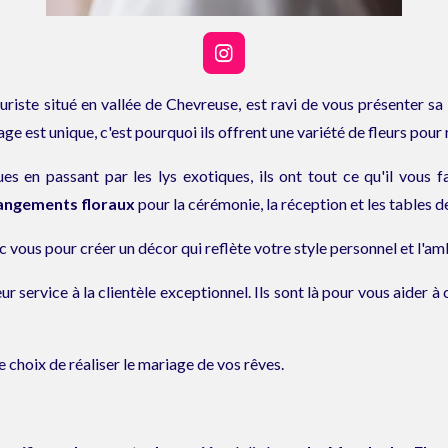
I
n
s
euriste situé en vallée de Chevreuse, est ravi de vous présenter sa
t
 est unique, c'est pourquoi ils offrent une variété de fleurs pour
a
g
r
s en passant par les lys exotiques, ils ont tout ce qu'il vous 
a
angements floraux
pour la cérémonie, la réception et les tables de
m
c vous pour créer un décor qui reflète votre style personnel et l'a
 leur service à la clientèle exceptionnel. Ils sont là pour vous aider
 le choix de réaliser le mariage de vos rêves.