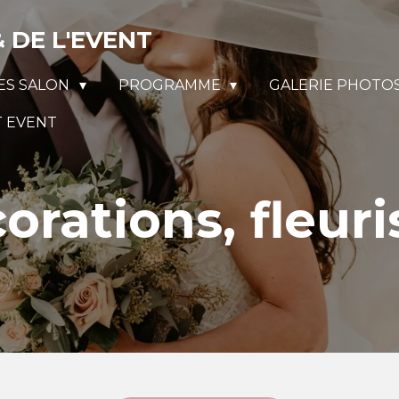
DE L'
E
VENT
LES SALON
PROGRAMME
GALERIE PHOTO
T EVENT
orations, fleuri