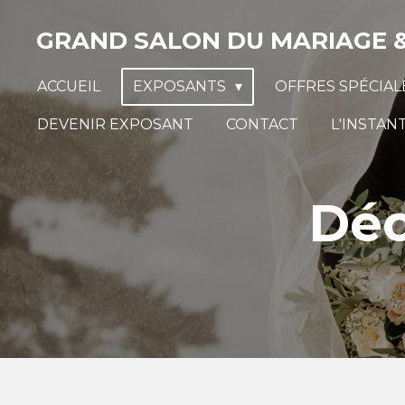
Passer
GRAND SALON DU MARIAGE & 
au
contenu
ACCUEIL
EXPOSANTS
OFFRES SPÉCIA
principal
DEVENIR EXPOSANT
CONTACT
L'INSTAN
Déc